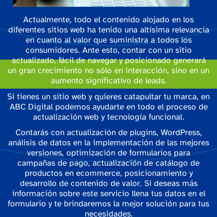
Actualmente, todo el contenido alojado en los
diferentes sitios web ha tenido una altísima relevancia
en cuanto al valor que suministra a todos los
consumidores. Ante esto, contar con un sitio
actualizado, fácil de navegar y posicionado generará
un gran crecimiento no sólo en interacción, sino en un
aumento significativo de leads.
Si tienes un sitio web y quieres catapultar tu marca, en
ABC Digital podemos ayudarte en todo el proceso de
actualización web y tecnología funcional.
Contarás con actualización de plugins, WordPress,
análisis de datos en la implementación de las mejores
versiones, optimización de formularios para
campañas de pago, actualización de catálogo de
productos en ecommerce, posicionamiento y
desarrollo de contenido de valor. Si deseas más
información sobre este servicio llena tus datos en el
formulario y te brindaremos la mejor solución para tus
necesidades.