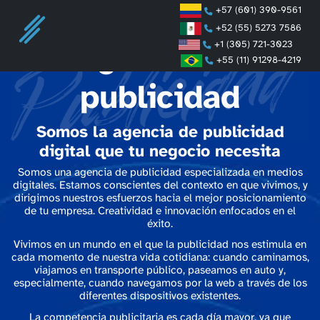
+57 (601) 390-9561
+52 (55) 5273 7586
+1 (305) 721-3023
Agencia de
+55 (11) 91298-4219
publicidad
Somos la agencia de publicidad
digital que tu negocio necesita
Somos una agencia de publicidad especializada en medios
digitales. Estamos conscientes del contexto en que vivimos, y
dirigimos nuestros esfuerzos hacia el mejor posicionamiento
de tu empresa. Creatividad e innovación enfocados en el
éxito.
Vivimos en un mundo en el que la publicidad nos estimula en
cada momento de nuestra vida cotidiana: cuando caminamos,
viajamos en transporte público, paseamos en auto y,
especialmente, cuando navegamos por la web a través de los
diferentes dispositivos existentes.
La competencia publicitaria es cada día mayor, ya que