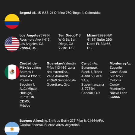
Bogotá
Ak. 15 #88-21 Oficina 702, Bogotá, Colombia
Los Angeles
570 N
San Diego
113
Miami
8200 NW
Rossmore Ave #415,
W G St, San
41 ST, Suite 200
Los Angeles, CA
Diego, CA
Doral FL 33166,
90004, US.
92101, US.
US.
Ciudad de
Querétaro
Valentín
Cancún
Av.
Monterrey
Av.
México
Jaime
Frías 113-105, zona
Bonampak,
Eugenio
Balmes 11,
dos extendida,
Block 1, Block
Garza Sada
Torre A Piso 1,
Valle Alameda,
4 and 5, Local
Sur 1892
Polanco
76040 Santiago de
SA 2,
Colonia
Sección 1,
Querétaro, Qro.
Supermanzana
Contry
ALC: Miguel
8, 77504
Monterrey,
Hidalgo,
Cancún, Q.R
Nuevo Leon
C.P.11510
64000
CDMX,
México
Buenos Aires
Ing. Enrique Butty 275 Piso 8, C1001AFA,
Capital Federal, Buenos Aires, Argentina.